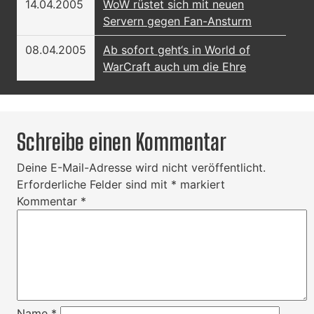
14.04.2005
WoW rüstet sich mit neuen
Servern gegen Fan-Ansturm
08.04.2005
Ab sofort geht‘s in World of
WarCraft auch um die Ehre
Schreibe einen Kommentar
Deine E-Mail-Adresse wird nicht veröffentlicht.
Erforderliche Felder sind mit
*
markiert
Kommentar
*
Name
*