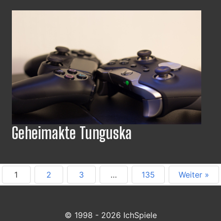
Geheimakte Tunguska
1
2
3
…
135
Weiter »
© 1998 - 2026 IchSpiele