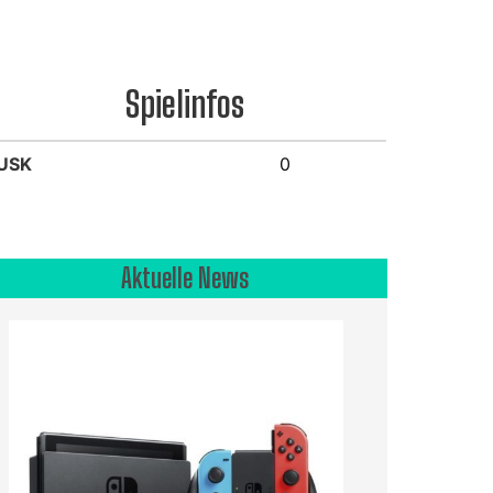
Spielinfos
USK
0
Aktuelle News