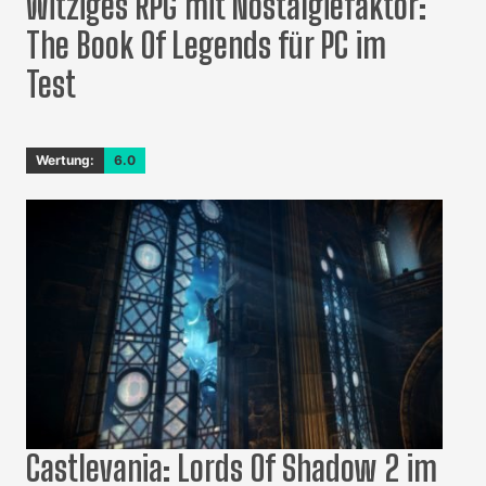
Witziges RPG mit Nostalgiefaktor:
The Book Of Legends für PC im
Test
Wertung:
6.0
Castlevania: Lords Of Shadow 2 im