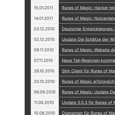
15.01.2011
Runes of Magic: Hacker hin
14.01.2011
Runes of Magic: Nutzerdate
03.12.2010
Deutscher Entwicklerpreis
02.12.2010
Update Die Schätze der Wü
09.11.2010
Runes of Magic: Website d
07.11.2010
Neue Teil-Regionen kommen
26.10.2010
Slim Client für Runes of Ma
20.10.2010
Runes of Magic erfolgreich
06.09.2010
Runes of Magic: Update D
11.08.2010
Update 3.0.3 für Runes of 
10.08.2010
Diamanten für Runes of Ma