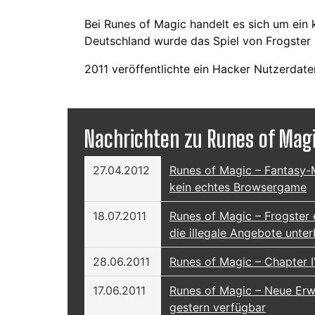
Bei Runes of Magic handelt es sich um ein
Deutschland wurde das Spiel von Frogster I
2011 veröffentlichte ein Hacker Nutzerdate
Nachrichten zu Runes of Mag
27.04.2012
Runes of Magic – Fantasy-
kein echtes Browsergame
18.07.2011
Runes of Magic – Frogster 
die illegale Angebote unter
28.06.2011
Runes of Magic – Chapter I
17.06.2011
Runes of Magic – Neue Erwe
gestern verfügbar