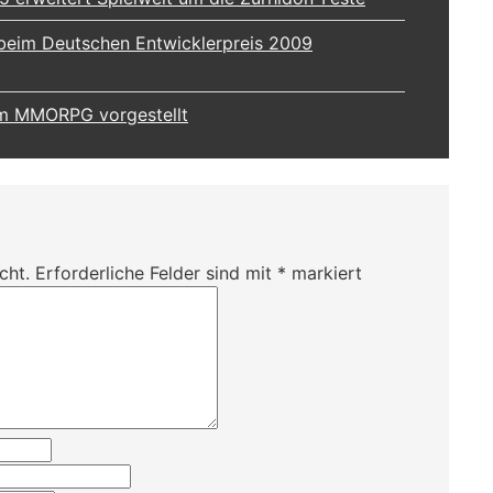
eim Deutschen Entwicklerpreis 2009
m MMORPG vorgestellt
cht.
Erforderliche Felder sind mit
*
markiert