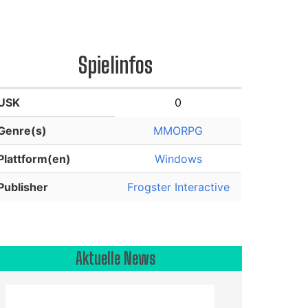
Spielinfos
USK
0
Genre(s)
MMORPG
Plattform(en)
Windows
Publisher
Frogster Interactive
Aktuelle News