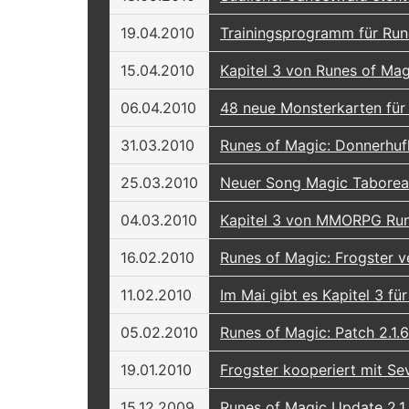
19.04.2010
Trainingsprogramm für Rune
15.04.2010
Kapitel 3 von Runes of Mag
06.04.2010
48 neue Monsterkarten für
31.03.2010
Runes of Magic: Donnerhufh
25.03.2010
Neuer Song Magic Tabore
04.03.2010
Kapitel 3 von MMORPG Rune
16.02.2010
Runes of Magic: Frogster v
11.02.2010
Im Mai gibt es Kapitel 3 fü
05.02.2010
Runes of Magic: Patch 2.1.
19.01.2010
Frogster kooperiert mit S
15.12.2009
Runes of Magic Update 2.1.