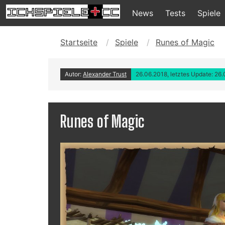
News
Tests
Spiele
Startseite
Spiele
Runes of Magic
Autor:
Alexander Trust
26.06.2018, letztes Update: 26
Runes of Magic