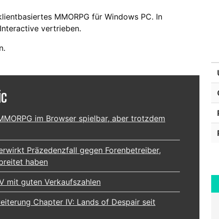
 klientbasiertes MMORPG für Windows PC. In
nteractive vertrieben.
n.
ic
MMORPG im Browser spielbar, aber trotzdem
erwirkt Präzedenzfall gegen Forenbetreiber,
breitet haben
V mit guten Verkaufszahlen
iterung Chapter IV: Lands of Despair seit