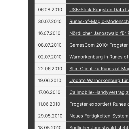
06.08.2010
USB-Stick Kingston DataTra
30.07.2010
Runes-of-Magic-Modensc
16.07.2010
Nördlicher Janostwald für 
08.07.2010
GamesCom 2010: Frogster 
02.07.2010
Warnorkenburg in Runes of 
22.06.2010
Slim Client zu Runes of Ma
19.06.2010
Update Warnorkenburg für 
17.06.2010
Callmobile-Handyvertrag z
11.06.2010
Frogster exportiert Runes 
29.05.2010
Neues Fertigkeiten-System 
18.05.2010
Südlicher Janostwald steht