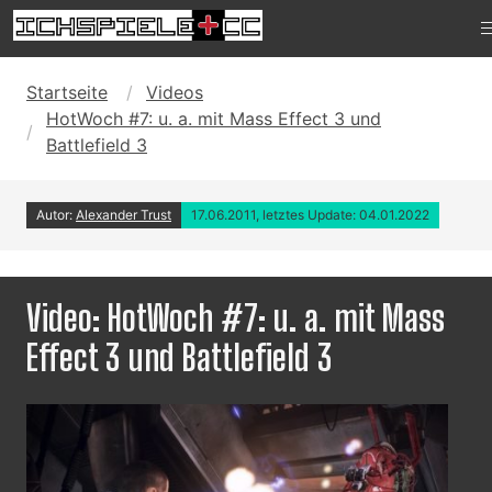
Startseite
Videos
HotWoch #7: u. a. mit Mass Effect 3 und
Battlefield 3
Autor:
Alexander Trust
17.06.2011, letztes Update: 04.01.2022
Video: HotWoch #7: u. a. mit Mass
Effect 3 und Battlefield 3