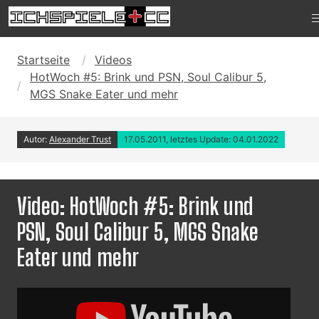
Startseite
Videos
HotWoch #5: Brink und PSN, Soul Calibur 5,
MGS Snake Eater und mehr
Autor:
Alexander Trust
17.05.2011, letztes Update: 04.01.2022
Video: HotWoch #5: Brink und
PSN, Soul Calibur 5, MGS Snake
Eater und mehr
Inhalt
von
YouTube