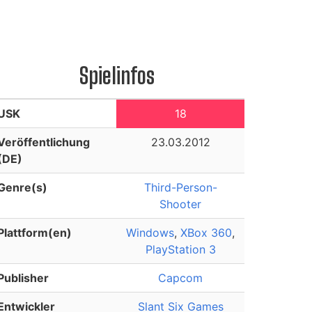
Spielinfos
USK
18
Veröffentlichung
23.03.2012
(DE)
Genre(s)
Third-Person-
Shooter
Plattform(en)
Windows
,
XBox 360
,
PlayStation 3
Publisher
Capcom
Entwickler
Slant Six Games