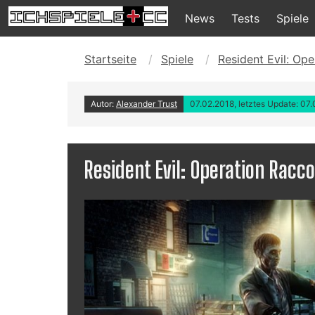
News
Tests
Spiele
Startseite
Spiele
Resident Evil: Op
Autor:
Alexander Trust
07.02.2018, letztes Update: 07
Resident Evil: Operation Racco