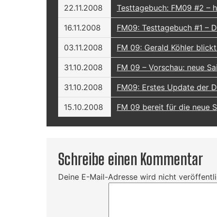
22.11.2008
Testtagebuch: FM09 #2 – ho
16.11.2008
FM09: Testtagebuch #1 – Die
03.11.2008
FM 09: Gerald Köhler blick
31.10.2008
FM 09 – Vorschau: neue S
31.10.2008
FM09: Erstes Update der 
15.10.2008
FM 09 bereit für die neue 
Schreibe einen Kommentar
Deine E-Mail-Adresse wird nicht veröffentli