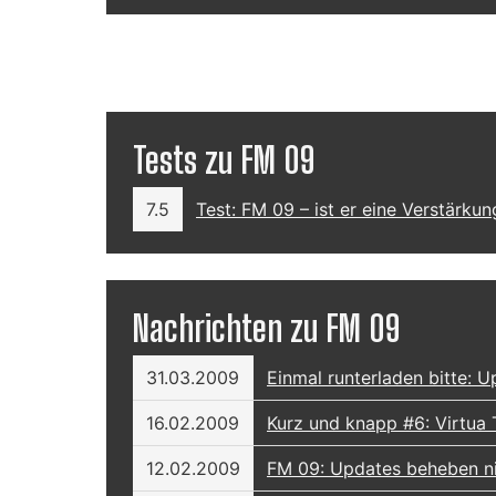
Tests zu FM 09
7.5
Test: FM 09 – ist er eine Verstärkun
Nachrichten zu FM 09
31.03.2009
Einmal runterladen bitte: U
16.02.2009
Kurz und knapp #6: Virtua
12.02.2009
FM 09: Updates beheben ni