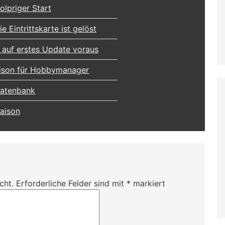
lpriger Start
 Eintrittskarte ist gelöst
t auf erstes Update voraus
aison für Hobbymanager
Datenbank
Saison
cht.
Erforderliche Felder sind mit
*
markiert