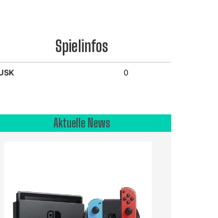
Spielinfos
USK
0
Aktuelle News