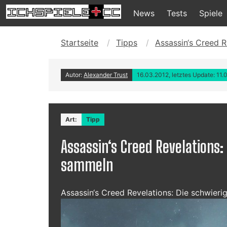
News
Tests
Spiele
Startseite
Tipps
Assassin‘s Creed 
Autor:
Alexander Trust
16.03.2012, letztes Update: 11.
Art:
Tipp
Assassin‘s Creed Revelations
sammeln
Assassin‘s Creed Revelations: Die schwier