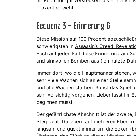
I
hr Euch nur gut verstecken, bis er tot ist.
Prozent erreicht.
Sequenz 3 – Erinnerung 6
Diese Mission auf 100 Prozent abzuschließ
schwierigsten in
Assassin’s Creed: Revelati
Euch auf jeden Fall diese Erinnerung am Sc
und sinnvollen Bomben aus (ich nutzte Dat
Immer dort, wo die Hauptmänner stehen, wa
sehr viele Wachen sich an einer Stelle sa
und alle Wachen starben. So ist das Spiel o
sehr vorsichtig vorgehen. Lieber lasst Ihr 
beginnen müsst.
Der gefährlichste Abschnitt ist der zweite
Steg geht. Da lauern auf mehreren Ebene
langsam und guckt immer um die Ecken (be