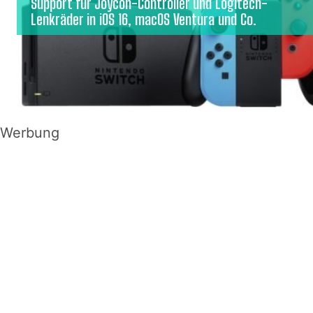
Support für Joycon-Controller und Logitech-
Lenkräder in iOS 16, macOS Ventura und Co.
Werbung