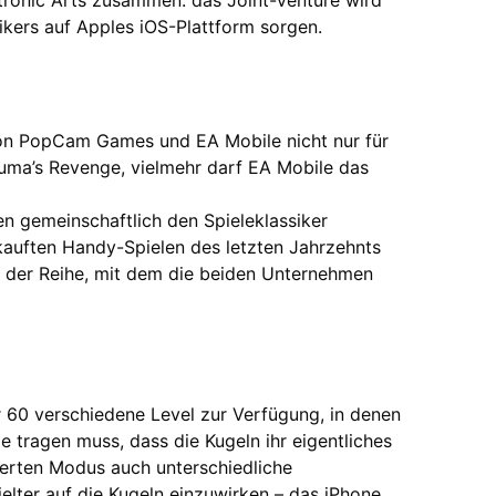
tronic Arts zusammen: das Joint-Venture wird
ikers auf Apples iOS-Plattform sorgen.
on PopCam Games und EA Mobile nicht nur für
uma’s Revenge, vielmehr darf EA Mobile das
n gemeinschaftlich den Spieleklassiker
kauften Handy-Spielen des letzten Jahrzehnts
n der Reihe, mit dem die beiden Unternehmen
 60 verschiedene Level zur Verfügung, in denen
 tragen muss, dass die Kugeln ihr eigentliches
iterten Modus auch unterschiedliche
lter auf die Kugeln einzuwirken – das iPhone,