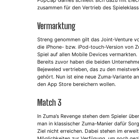
PopCap Games schließt sich dazu mit Elec
zusammen für den Vertrieb des Spieleklass
Vermarktung
Streng genommen gilt das Joint-Venture v
die iPhone- bzw. iPod-touch-Version von Z
Spiel auf allen Mobile Devices vermarkten.
Bereits zuvor haben die beiden Unternehme
Bejeweled vertrieben, das zu den meistver
gehört. Nun ist eine neue Zuma-Variante a
den App Store bereichern wollen.
Match 3
In Zuma’s Revenge stehen dem Spieler über
man in klassischer Zuma-Manier dafür Sorge
Ziel nicht erreichen. Dabei stehen im erwe
Möglichkeiten zur Verfügung, um noch gezie