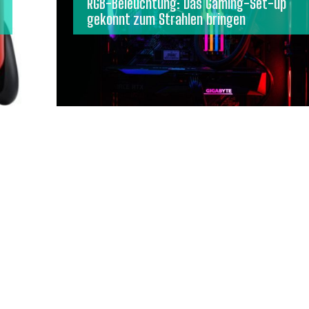
RGB-Beleuchtung: Das Gaming-Set-up
gekonnt zum Strahlen bringen