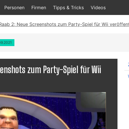
Personen
Firmen
Tipps & Tricks
Videos
Raab 2: Neue Screenshots zum Party-Spiel für Wii veröffent
.09.2021
enshots zum Party-Spiel für Wii