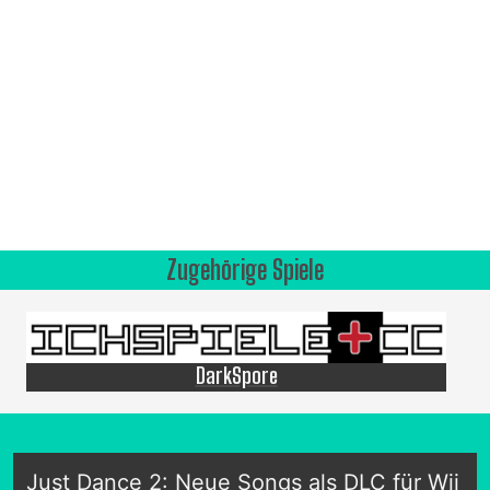
Zugehörige Spiele
DarkSpore
Just Dance 2: Neue Songs als DLC für Wii