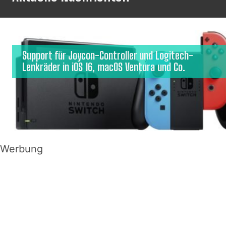
Support für Joycon-Controller und Logitech-
Lenkräder in iOS 16, macOS Ventura und Co.
Werbung