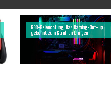
RGB-Beleuchtung: Das Gaming-Set-up
gekonnt zum Strahlen bringen