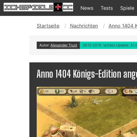
News
Tests
Spiele
Startseite
Nachrichten
Anno 1404 K
Autor:
Alexander Trust
29.10.2010, letztes Update: 31.
Anno 1404 Königs-Edition an