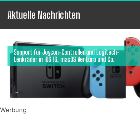
Aktuelle Nachrichten
Support für Joycon-Controller und Logitech-
Lenkräder in iOS 16, macOS Ventura und Co.
Werbung