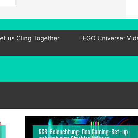
et us Cling Together
LEGO Universe: Vid
RGB-Beleuchtung: Das Gaming-Set-up