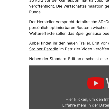
So kurz vor der GamesCom hat Kalypso Media
veröffentlicht. Die Wirtschaftssimulation 
Runde.
Der Hersteller verspricht detailreiche 3D-
persönlich optimierbaren Routen zwischen
Wettereffekte sollen das Spiel genauso beein
Anbei findet ihr den neuen Trailer. Erst v
Stoiber-Parodie
im Patrizier-Video veröffent
Neben der Standard-Edition erscheint eine
„Patrizier
4
–
Trailer
–
HD
–
Deutsch
/
Hier klicken, um den I
German“
Erfahre mehr in der
Date
von