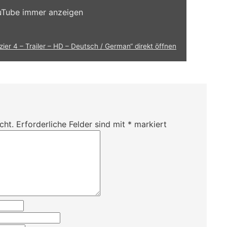
ouTube immer anzeigen
izier 4 – Trailer – HD – Deutsch / German“ direkt öffnen
cht.
Erforderliche Felder sind mit
*
markiert