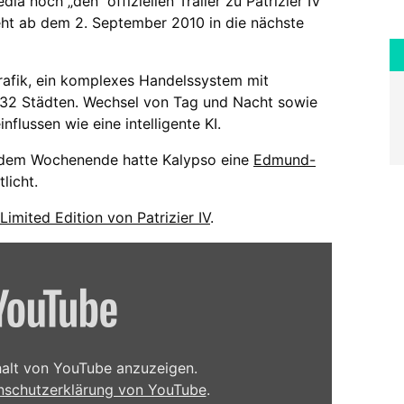
 noch „den“ offiziellen Trailer zu Patrizier IV
geht ab dem 2. September 2010 in die nächste
Grafik, ein komplexes Handelssystem mit
 32 Städten. Wechsel von Tag und Nacht sowie
flussen wie eine intelligente KI.
or dem Wochenende hatte Kalypso eine
Edmund-
licht.
Limited Edition von Patrizier IV
.
nhalt von YouTube anzuzeigen.
nschutzerklärung von YouTube
.