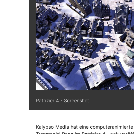
Patrizier 4 - Screenshot
Kalypso Media hat eine computeranimierte
Transrapid-Rede im Patrizier-4-Look veröff