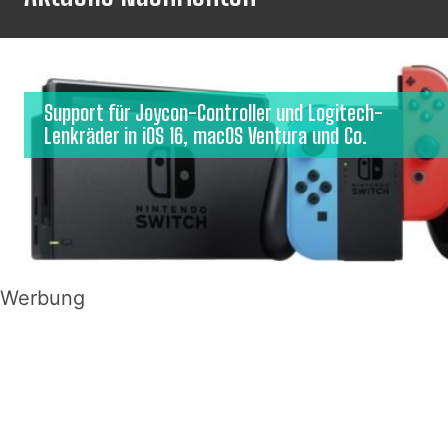
Support für Joycon-Controller und Logitech-
Lenkräder in iOS 16, macOS Ventura und Co.
Werbung