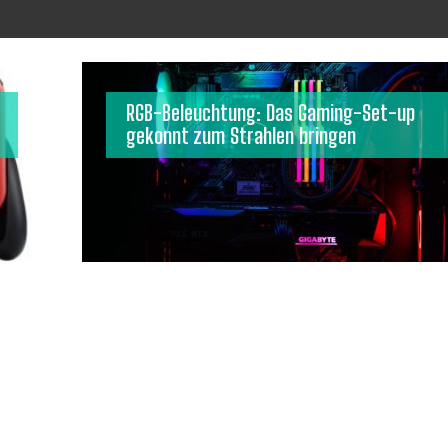
RGB-Beleuchtung: Das Gaming-Set-up
gekonnt zum Strahlen bringen