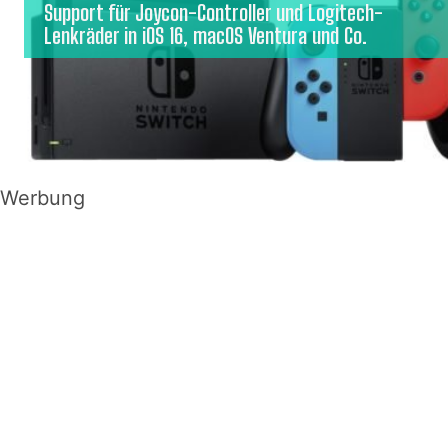
Support für Joycon-Controller und Logitech-
Lenkräder in iOS 16, macOS Ventura und Co.
Werbung