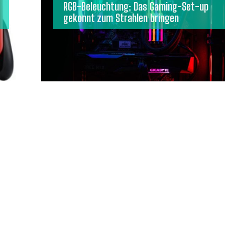
RGB-Beleuchtung: Das Gaming-Set-up
gekonnt zum Strahlen bringen