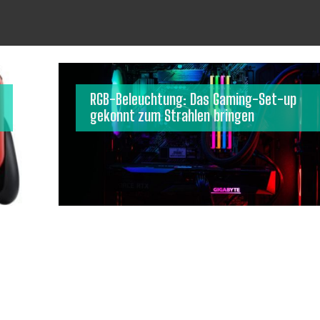
RGB-Beleuchtung: Das Gaming-Set-up
gekonnt zum Strahlen bringen