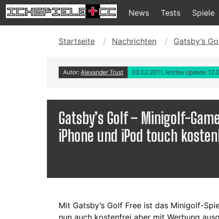
News
Tests
Spiele
Startseite
Nachrichten
Gatsby’s Go
Autor:
Alexander Trust
02.02.2011, letztes Update: 12.
Gatsby’s Golf – Minigolf-Gam
iPhone und iPod touch kosten
Mit Gatsby’s Golf Free ist das Minigolf-Sp
nun auch kostenfrei aber mit Werbung ausge