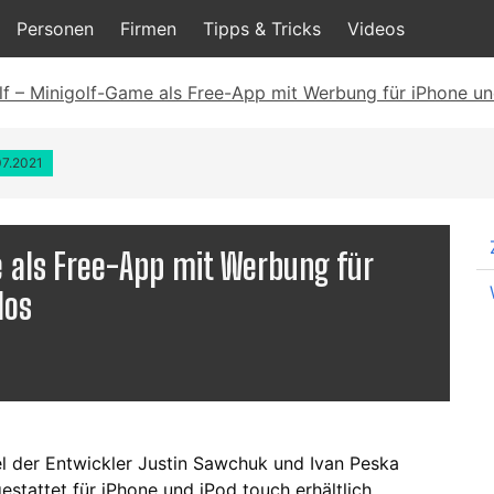
Personen
Firmen
Tipps & Tricks
Videos
lf – Minigolf-Game als Free-App mit Werbung für iPhone un
07.2021
e als Free-App mit Werbung für
los
iel der Entwickler Justin Sawchuk und Ivan Peska
stattet für iPhone und iPod touch erhältlich.