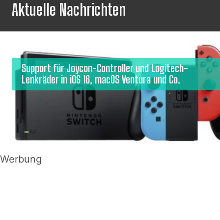
Aktuelle Nachrichten
Support für Joycon-Controller und Logitech-
Lenkräder in iOS 16, macOS Ventura und Co.
Werbung