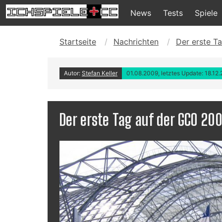
News
Tests
Spiele
Startseite
Nachrichten
Der erste T
Autor:
Stefan Keller
01.08.2009, letztes Update: 18.12
Der erste Tag auf der GCO 20