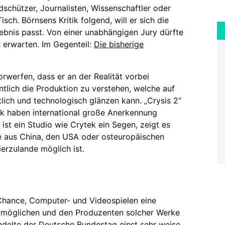
dschützer, Journalisten, Wissenschaftler oder
sch. Börnsens Kritik folgend, will er sich die
ebnis passt. Von einer unabhängigen Jury dürfte
 erwarten. Im Gegenteil:
Die bisherige
werfen, dass er an der Realität vorbei
entlich die Produktion zu verstehen, welche auf
lich und technologisch glänzen kann. „Crysis 2“
ek haben international große Anerkennung
ist ein Studio wie Crytek ein Segen, zeigt es
ne aus China, den USA oder osteuropäischen
rzulande möglich ist.
Chance, Computer- und Videospielen eine
ermöglichen und den Produzenten solcher Werke
ndelte der Deutsche Bundestag
einst sehr weise.