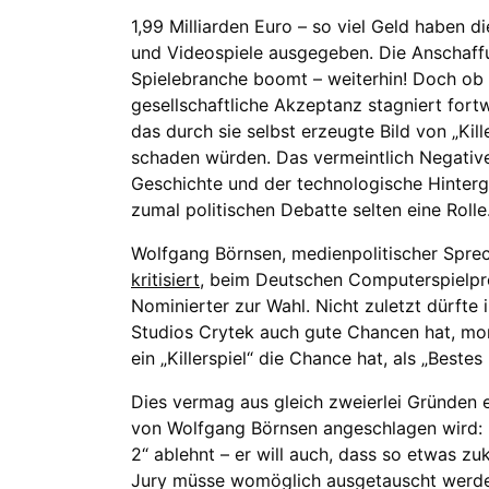
1,99 Milliarden Euro – so viel Geld haben
und Videospiele ausgegeben. Die Anschaff
Spielebranche boomt – weiterhin! Doch ob 
gesellschaftliche Akzeptanz stagniert fort
das durch sie selbst erzeugte Bild von „Kil
schaden würden. Das vermeintlich Negative 
Geschichte und der technologische Hintergru
zumal politischen Debatte selten eine Rolle
Wolfgang Börnsen, medienpolitischer Spre
kritisiert
, beim Deutschen Computerspielpre
Nominierter zur Wahl. Nicht zuletzt dürfte
Studios Crytek auch gute Chancen hat, mor
ein „Killerspiel“ die Chance hat, als „Best
Dies vermag aus gleich zweierlei Gründen ein
von Wolfgang Börnsen angeschlagen wird: N
2“ ablehnt – er will auch, dass so etwas z
Jury müsse womöglich ausgetauscht werden.