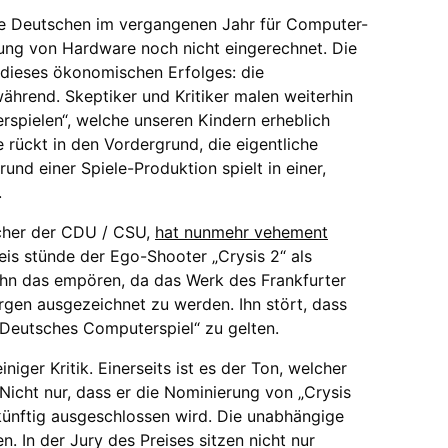
 die Deutschen im vergangenen Jahr für Computer-
ung von Hardware noch nicht eingerechnet. Die
dieses ökonomischen Erfolges: die
während. Skeptiker und Kritiker malen weiterhin
lerspielen“, welche unseren Kindern erheblich
rückt in den Vordergrund, die eigentliche
nd einer Spiele-Produktion spielt in einer,
.
cher der CDU / CSU,
hat nunmehr vehement
is stünde der Ego-Shooter „Crysis 2“ als
 ihn das empören, da das Werk des Frankfurter
gen ausgezeichnet zu werden. Ihn stört, dass
es Deutsches Computerspiel“ zu gelten.
iger Kritik. Einerseits ist es der Ton, welcher
icht nur, dass er die Nominierung von „Crysis
ukünftig ausgeschlossen wird. Die unabhängige
 In der Jury des Preises sitzen nicht nur