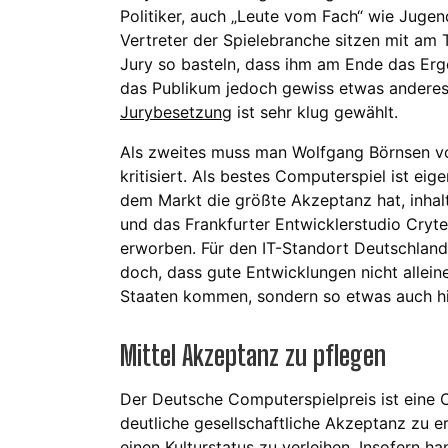
Politiker, auch „Leute vom Fach“ wie Jugen
Vertreter der Spielebranche sitzen mit am Ti
Jury so basteln, dass ihm am Ende das Erg
das Publikum jedoch gewiss etwas anderes
Jurybesetzung
ist sehr klug gewählt.
Als zweites muss man Wolfgang Börnsen vor
kritisiert. Als bestes Computerspiel ist eig
dem Markt die größte Akzeptanz hat, inhalt
und das Frankfurter Entwicklerstudio Cryt
erworben. Für den IT-Standort Deutschland 
doch, dass gute Entwicklungen nicht allei
Staaten kommen, sondern so etwas auch hie
Mittel Akzeptanz zu pflegen
Der Deutsche Computerspielpreis ist eine 
deutliche gesellschaftliche Akzeptanz zu 
einen Kulturstatus zu verleihen. Insofern
ha