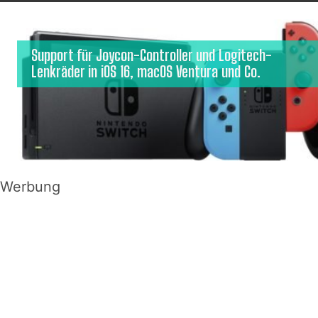
Support für Joycon-Controller und Logitech-
Lenkräder in iOS 16, macOS Ventura und Co.
Werbung