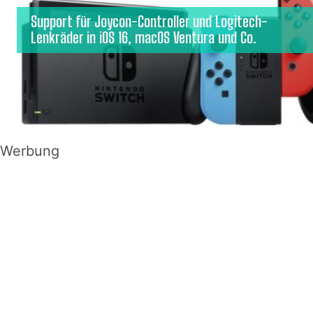
Support für Joycon-Controller und Logitech-
Lenkräder in iOS 16, macOS Ventura und Co.
Werbung