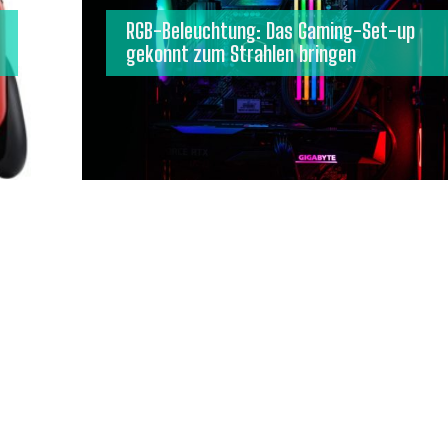
RGB-Beleuchtung: Das Gaming-Set-up
gekonnt zum Strahlen bringen