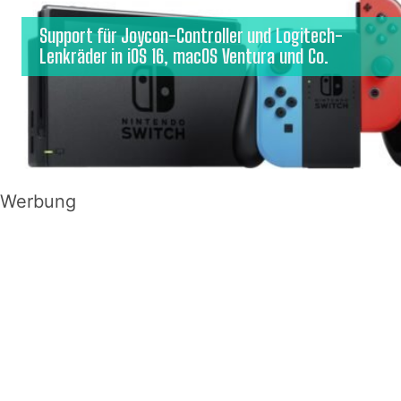
Support für Joycon-Controller und Logitech-
Lenkräder in iOS 16, macOS Ventura und Co.
Werbung