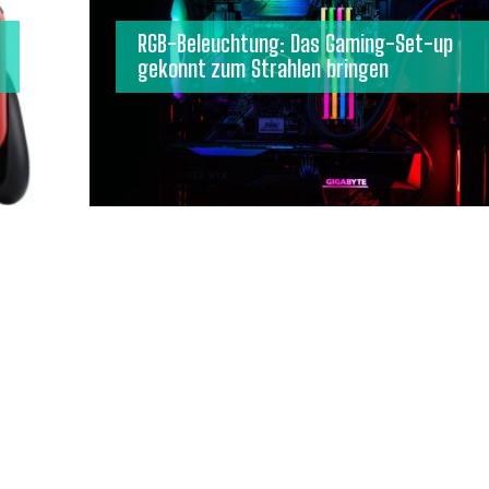
RGB-Beleuchtung: Das Gaming-Set-up
gekonnt zum Strahlen bringen