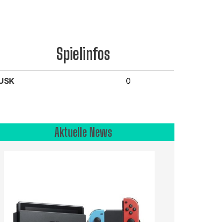
Spielinfos
USK
0
Aktuelle News