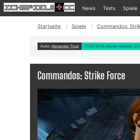
News
Tests
Spiele
Startseite
Spiele
Commandos: Strik
Autor:
Alexander Trust
22.09.2018, letztes Update: 22
Commandos: Strike Force