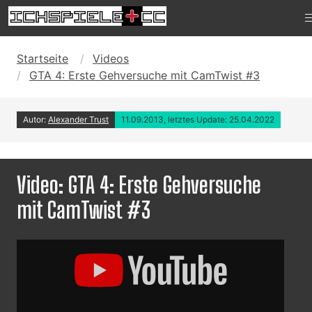
Startseite
Videos
GTA 4: Erste Gehversuche mit CamTwist #3
Autor:
Alexander Trust
11.09.2013, letztes Update: 25.04.2022
Video: GTA 4: Erste Gehversuche
mit CamTwist #3
Inhalt
von
YouTube
anzeigen