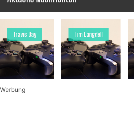
Travis Day
Tim Langdell
Werbung