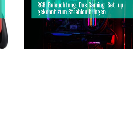
RGB-Beleuchtung: Das Gaming-Set-up
gekonnt zum Strahlen bringen