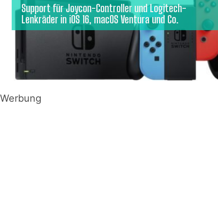
Support für Joycon-Controller und Logitech-
Lenkräder in iOS 16, macOS Ventura und Co.
Werbung