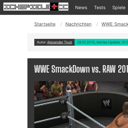
News
Tests
Spiele
Startseite
Nachrichten
WWE SmackD
Autor:
Alexander Trust
29.10.2010, letztes Update: 31.
WWE SmackDown vs. RAW 2011