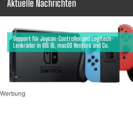
Aktuelle Nachrichten
Support für Joycon-Controller und Logitech-
Lenkräder in iOS 16, macOS Ventura und Co.
Werbung