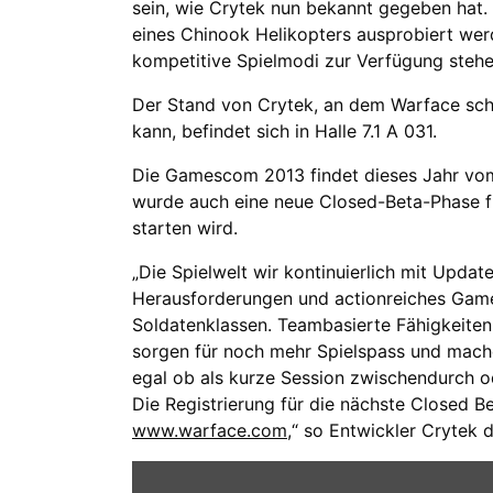
sein, wie Crytek nun bekannt gegeben hat
eines Chinook Helikopters ausprobiert we
kompetitive Spielmodi zur Verfügung steh
Der Stand von Crytek, an dem Warface schl
kann, befindet sich in Halle 7.1 A 031.
Die Gamescom 2013 findet dieses Jahr vom 
wurde auch eine neue Closed-Beta-Phase f
starten wird.
„Die Spielwelt wir kontinuierlich mit Updat
Herausforderungen und actionreiches Gamep
Soldatenklassen. Teambasierte Fähigkeite
sorgen für noch mehr Spielspass und mache
egal ob als kurze Session zwischendurch od
Die Registrierung für die nächste Closed B
www.warface.com
,“ so Entwickler Crytek 
Inhalt
von