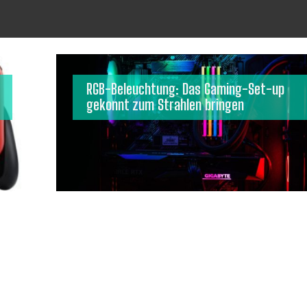
RGB-Beleuchtung: Das Gaming-Set-up
gekonnt zum Strahlen bringen