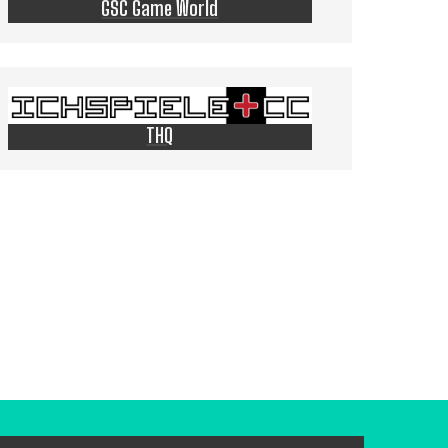
GSC Game World
THQ