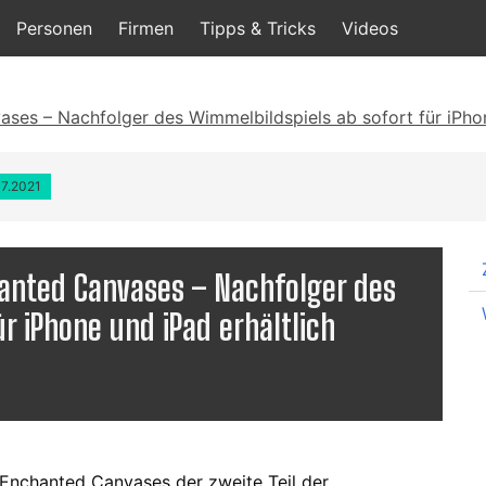
Personen
Firmen
Tipps & Tricks
Videos
ses – Nachfolger des Wimmelbildspiels ab sofort für iPhon
07.2021
hanted Canvases – Nachfolger des
r iPhone und iPad erhältlich
 Enchanted Canvases der zweite Teil der