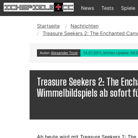
News
Tests
Spiele
Startseite
Nachrichten
Treasure Seekers 2: The Enchanted Canva
Autor:
Alexander Trust
14.01.2011, letztes Update: 06.
Treasure Seekers 2: The Enc
Wimmelbildspiels ab sofort fü
Ab heute wird mit Treasure Seekers 2: The