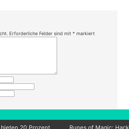
cht.
Erforderliche Felder sind mit
*
markiert
 bieten 20 Prozent
Runes of Magic: Hacke