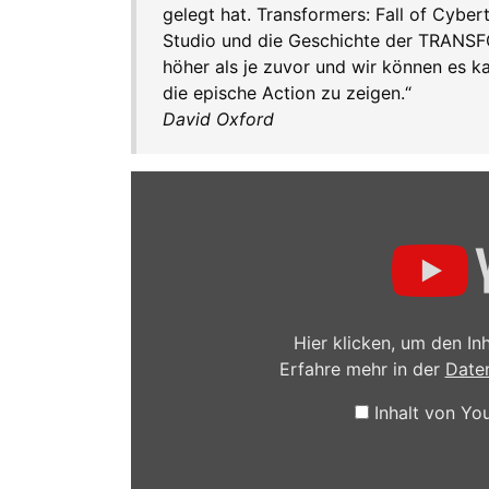
gelegt hat. Transformers: Fall of Cyber
Studio und die Geschichte der TRANSF
höher als je zuvor und wir können es 
die epische Action zu zeigen.“
David Oxford
Inhalt
von
YouTube
anzeigen
Hier klicken, um den I
Erfahre mehr in der
Date
Inhalt von Y