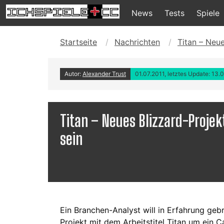
News
Tests
Spiele
Startseite
Nachrichten
Titan – Neu
Autor:
Alexander Trust
01.07.2011, letztes Update: 13.
Titan – Neues Blizzard-Projek
sein
Ein Branchen-Analyst will in Erfahrung geb
Projekt mit dem Arbeitstitel Titan um ein C