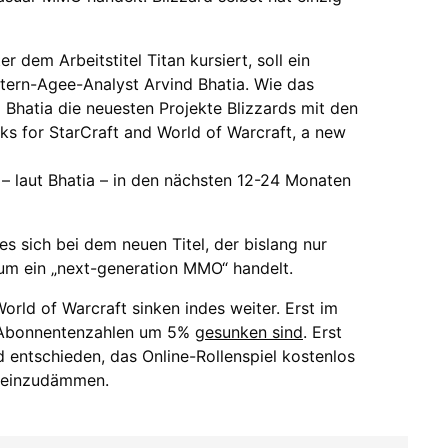
r dem Arbeitstitel Titan kursiert, soll ein
Stern-Agee-Analyst Arvind Bhatia. Wie das
ll Bhatia die neuesten Projekte Blizzards mit den
s for StarCraft and World of Warcraft, a new
– laut Bhatia – in den nächsten 12-24 Monaten
 es sich bei dem neuen Titel, der bislang nur
um ein „next-generation MMO“ handelt.
rld of Warcraft sinken indes weiter. Erst im
ie Abonnentenzahlen um 5%
gesunken sind
. Erst
d entschieden, das Online-Rollenspiel kostenlos
n einzudämmen.