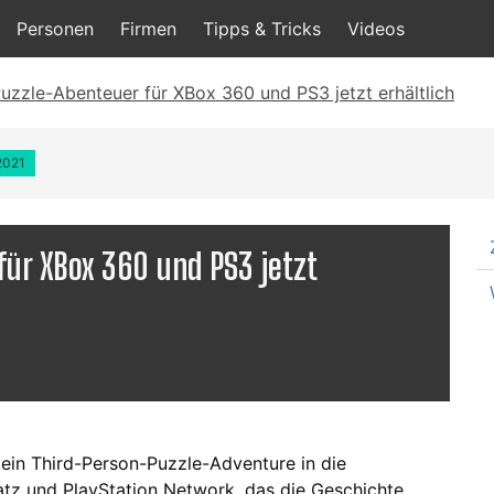
Personen
Firmen
Tipps & Tricks
Videos
Puzzle-Abenteuer für XBox 360 und PS3 jetzt erhältlich
.2021
für XBox 360 und PS3 jetzt
ein Third-Person-Puzzle-Adventure in die
z und PlayStation Network, das die Geschichte