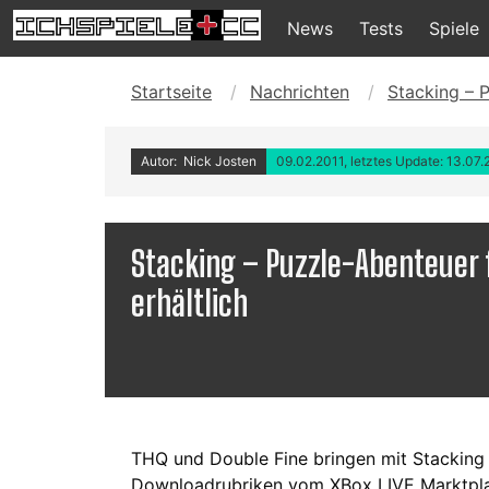
News
Tests
Spiele
Startseite
Nachrichten
Stacking – 
Autor: Nick Josten
09.02.2011, letztes Update: 13.07
Stacking – Puzzle-Abenteuer 
erhältlich
THQ und Double Fine bringen mit Stacking 
Downloadrubriken vom XBox LIVE Marktplat