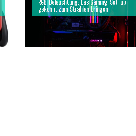
RGB-Beleuchtung: Das Gaming-Set-up
gekonnt zum Strahlen bringen