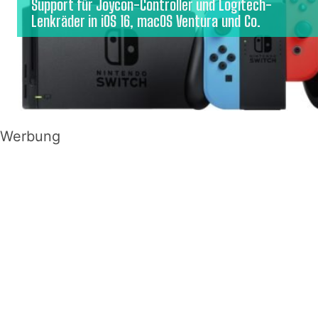
Support für Joycon-Controller und Logitech-
Lenkräder in iOS 16, macOS Ventura und Co.
Werbung