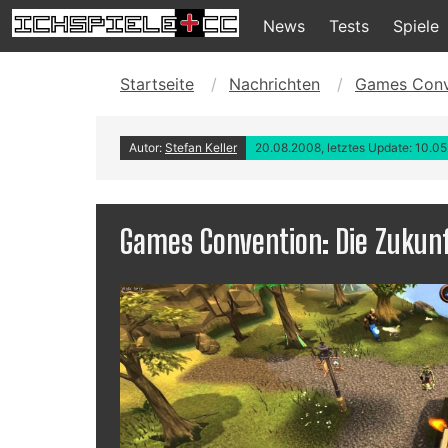
News
Tests
Spiele
Startseite
Nachrichten
Games Conve
Autor:
Stefan Keller
20.08.2008, letztes Update: 10.0
Games Convention: Die Zukunf