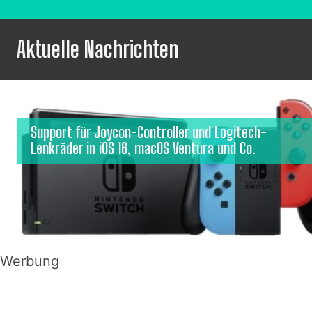
Aktuelle Nachrichten
Support für Joycon-Controller und Logitech-
Lenkräder in iOS 16, macOS Ventura und Co.
Werbung