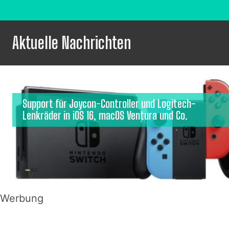
Aktuelle Nachrichten
Support für Joycon-Controller und Logitech-
Lenkräder in iOS 16, macOS Ventura und Co.
Werbung