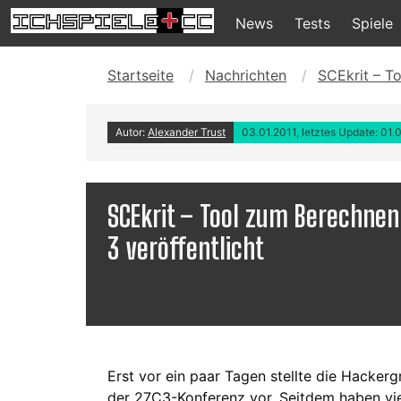
News
Tests
Spiele
Startseite
Nachrichten
SCEkrit – To
Autor:
Alexander Trust
03.01.2011, letztes Update: 01.
SCEkrit – Tool zum Berechnen 
3 veröffentlicht
Erst vor ein paar Tagen stellte die Hacke
der 27C3-Konferenz vor. Seitdem haben vie