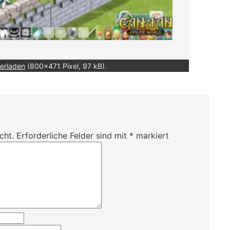
erladen
(800x471 Pixel, 97 kB).
cht.
Erforderliche Felder sind mit
*
markiert