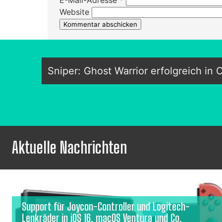
Website
Sniper: Ghost Warrior erfolgreich in 
Aktuelle Nachrichten
Support für Joycon-Controller und Logitech-
Lenkräder in iOS 16, macOS Ventura und Co.