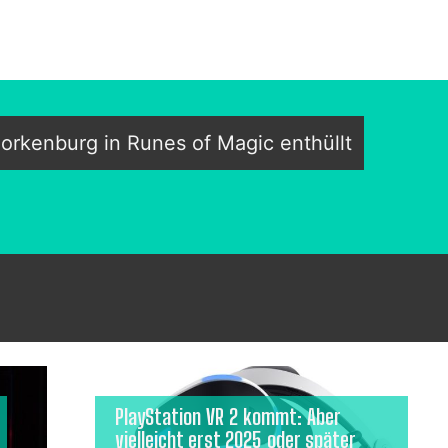
orkenburg in Runes of Magic enthüllt
PlayStation VR 2 kommt: Aber
vielleicht erst 2025 oder später