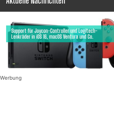
Aktuelle Nachrichten
Support für Joycon-Controller und Logitech-
Lenkräder in iOS 16, macOS Ventura und Co.
Werbung