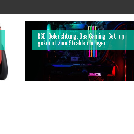
RGB-Beleuchtung: Das Gaming-Set-up
gekonnt zum Strahlen bringen