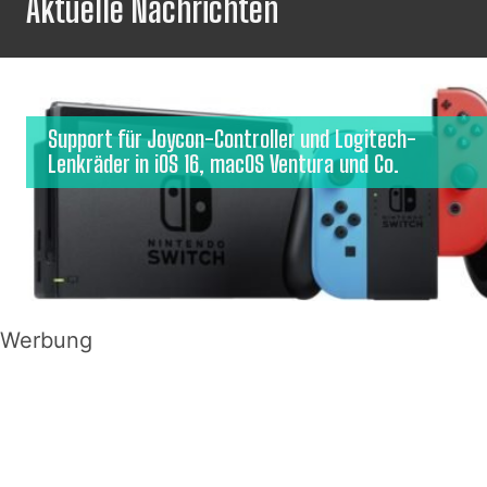
Aktuelle Nachrichten
Support für Joycon-Controller und Logitech-
Lenkräder in iOS 16, macOS Ventura und Co.
Werbung