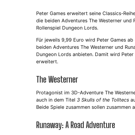
Peter Games erweitert seine Classics-Reihe
die beiden Adventures The Westerner und
Rollenspiel Dungeon Lords.
Für jeweils 9,99 Euro wird Peter Games ab
beiden Adventures The Westerner und Runa
Dungeon Lords anbieten. Damit wird Peter 
erweitert.
The Westerner
Protagonist im 3D-Adventure The Westerner
auch in dem Titel
3 Skulls of the Tolltecs
au
Beide Spiele zusammen sollen zusammen an
Runaway: A Road Adventure