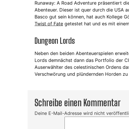
Runaway: A Road Adventure präsentiert die
Abenteuer. Dieser ist quer durch die USA a
Basco gut sein können, hat auch Kollege Gö
Twist of Fate
getestet hat und es mit eine
Dungeon Lords
Neben den beiden Abenteuerspielen erweit
Lords demnächst dann das Portfolio der Cla
Auserwählter des celestinischen Ordens da
Verschwörung und plündernden Horden zu 
Schreibe einen Kommentar
Deine E-Mail-Adresse wird nicht veröffentli