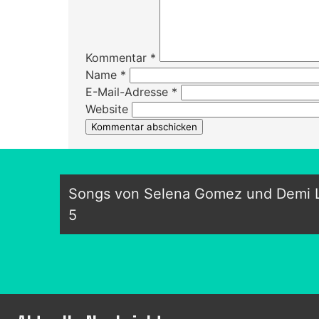
Kommentar
*
Name
*
E-Mail-Adresse
*
Website
Songs von Selena Gomez und Demi Lo
5