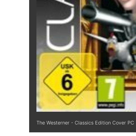
The Westerner - Classics Edition Cover PC