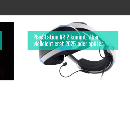
PlayStation VR 2 kommt: Aber
vielleicht erst 2025 oder später