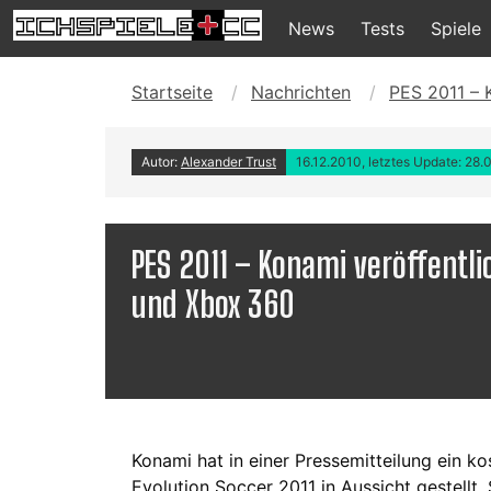
News
Tests
Spiele
Startseite
Nachrichten
PES 2011 – 
Autor:
Alexander Trust
16.12.2010, letztes Update: 28.
PES 2011 – Konami veröffentli
und Xbox 360
Konami hat in einer Pressemitteilung ein ko
Evolution Soccer 2011 in Aussicht gestell