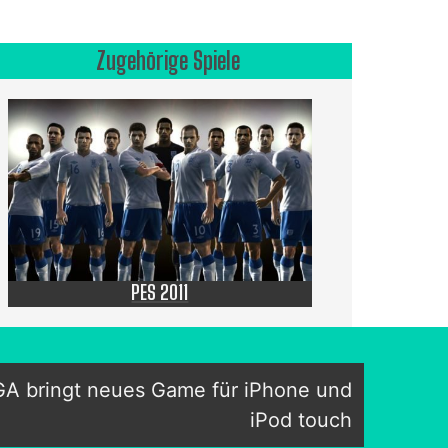
Zugehörige Spiele
PES 2011
EGA bringt neues Game für iPhone und
iPod touch