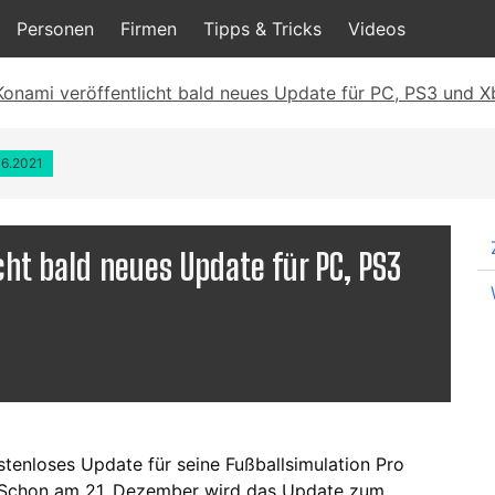
Personen
Firmen
Tipps & Tricks
Videos
Konami veröffentlicht bald neues Update für PC, PS3 und 
06.2021
cht bald neues Update für PC, PS3
stenloses Update für seine Fußballsimulation Pro
t. Schon am 21. Dezember wird das Update zum