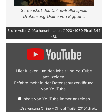
Screenshot des Online-Rollenspiels
Drakensang Online von Bigpoint.
Bild in voller Größe
herunterladen
(1920x1080 Pixel, 344
kB).
„Drakensang
Online
–
Official
Trailer
2010“
von
Hier klicken, um den Inhalt von YouTube
YouTube
anzuzeigen.
anzeigen
Erfahre mehr in der
Datenschutzerklärung
von YouTube
.
Inhalt von YouTube immer anzeigen
„Drakensang Online – Official Trailer 2010“ direkt