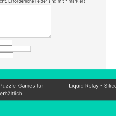
cht.
Erforderliche Felder sind mit
*
markiert
 Puzzle-Games für
Liquid Relay - Sili
rhältlich