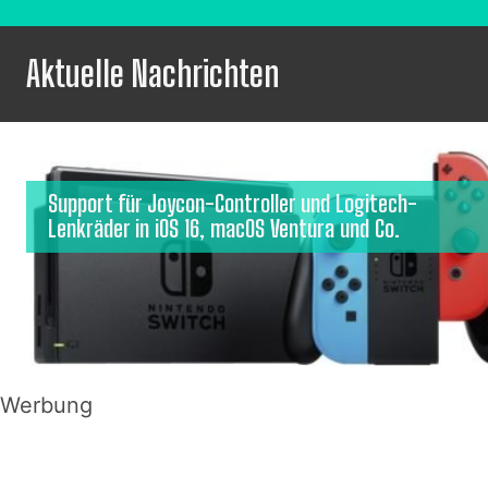
Aktuelle Nachrichten
Support für Joycon-Controller und Logitech-
Lenkräder in iOS 16, macOS Ventura und Co.
Werbung