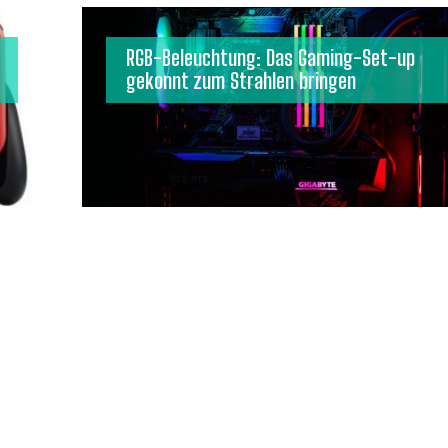
RGB-Beleuchtung: Das Gaming-Set-up
gekonnt zum Strahlen bringen