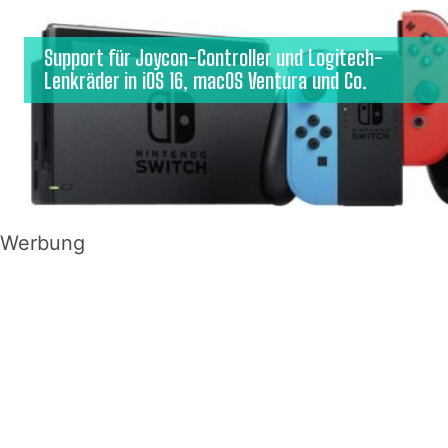
Support für Joycon-Controller und Logitech-
Lenkräder in iOS 16, macOS Ventura und Co.
Werbung