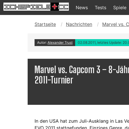
News
Tests
Spiele
Startseite
Nachrichten
Marvel vs. 
Autor:
Alexander Trust
02.08.2011, letztes Update: 20
Marvel vs. Capcom 3 – 8-Jähr
2011-Turnier
In den USA hat zum Juli-Ausklang in Las V
EVO 2011 stattgefunden. Einziges Genre, da