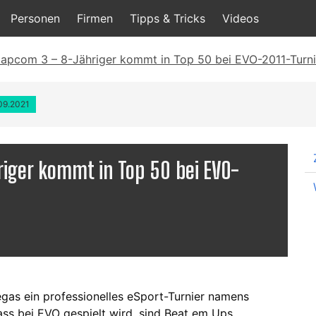
Personen
Firmen
Tipps & Tricks
Videos
Capcom 3 – 8-Jähriger kommt in Top 50 bei EVO-2011-Turni
.09.2021
iger kommt in Top 50 bei EVO-
egas ein professionelles eSport-Turnier namens
ss bei EVO gespielt wird, sind Beat em Ups,