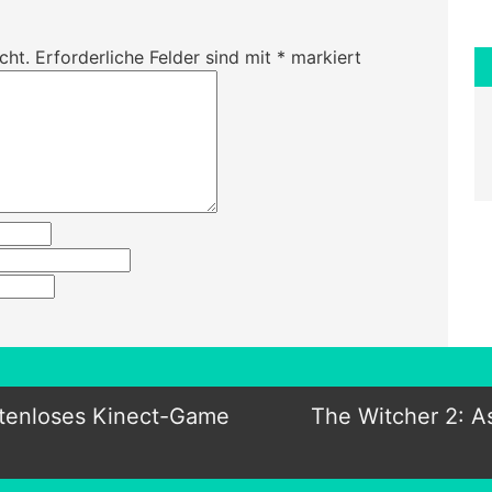
cht.
Erforderliche Felder sind mit
*
markiert
stenloses Kinect-Game
The Witcher 2: A