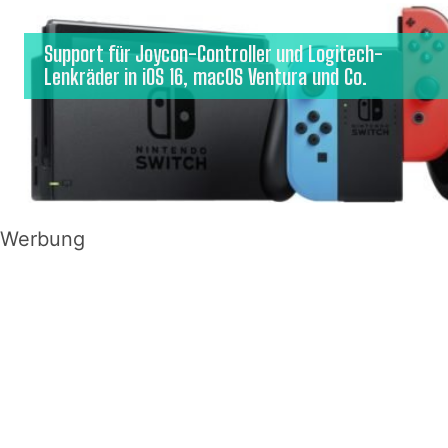
Support für Joycon-Controller und Logitech-
Lenkräder in iOS 16, macOS Ventura und Co.
Werbung