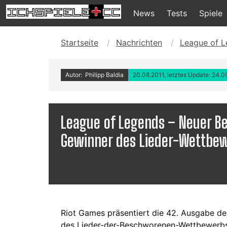
News
Tests
Spiele
Startseite
Nachrichten
League of L
Autor: Philipp Baldia
20.08.2011, letztes Update: 24.0
League of Legends – Neuer 
Gewinner des Lieder-Wettbe
Riot Games präsentiert die 42. Ausgabe 
des Lieder-der-Beschworenen-Wettbewerbs 