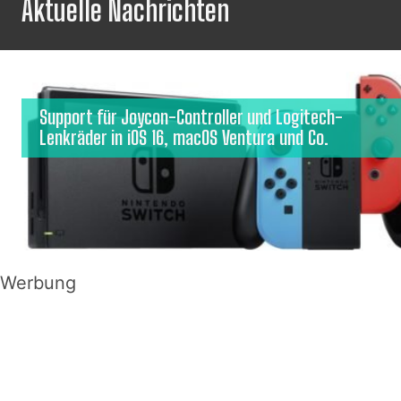
Aktuelle Nachrichten
Support für Joycon-Controller und Logitech-
Lenkräder in iOS 16, macOS Ventura und Co.
Werbung