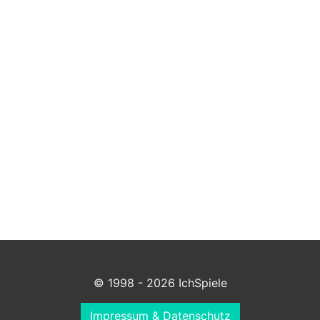
© 1998 - 2026 IchSpiele
Impressum & Datenschutz