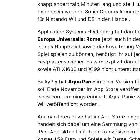
knapp anderthalb Minuten lang und stellt u
finden sein werden. Sonic Colours kommt s
für Nintendo Wii und DS in den Handel.
Application Systems Heidelberg hat darüber
Europa Universalis: Rome
jetzt auch in de
ist das Hauptspiel sowie die Erweiterung
V
Spiel spielen zu können, benötigt ihr auf je
Festplattenspeicher. Es wird explizit darau
sowie ATI X1600 und X199 nicht unterstütz
BulkyPix hat
Aqua Panic
in einer Version f
soll Ende November im App Store veröffent
jenes von Lemmings erinnert. Aqua Panic w
Wii veröffentlicht worden.
Anuman Interactive hat im App Store hing
handelt sich dabei um eine Sammlung von 1
iPad-App aktuell mit ihrem französischen Ti
kostet 1,59 Euro und Spiele wir Dame, Sch