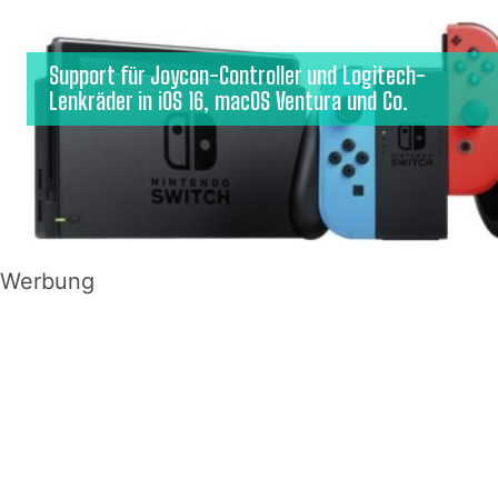
Support für Joycon-Controller und Logitech-
Lenkräder in iOS 16, macOS Ventura und Co.
Werbung