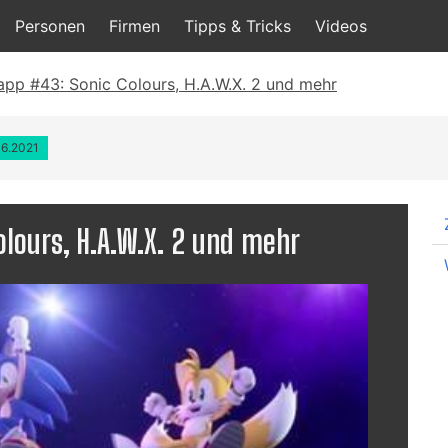
Personen
Firmen
Tipps & Tricks
Videos
app #43: Sonic Colours, H.A.W.X. 2 und mehr
06.2021
lours, H.A.W.X. 2 und mehr