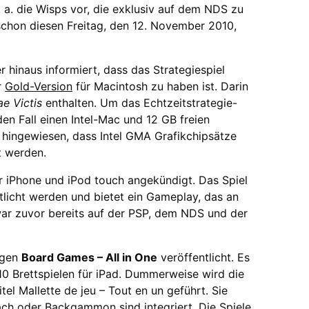
. a. die Wisps vor, die exklusiv auf dem NDS zu
chon diesen Freitag, den 12. November 2010,
 hinaus informiert, dass das Strategiespiel
r
Gold-Version
für Macintosh zu haben ist. Darin
ae Victis
enthalten. Um das Echtzeitstrategie-
den Fall einen Intel-Mac und 12 GB freien
f hingewiesen, dass Intel GMA Grafikchipsätze
t werden.
ür iPhone und iPod touch angekündigt. Das Spiel
licht werden und bietet ein Gameplay, das an
ar zuvor bereits auf der PSP, dem NDS und der
egen
Board Games – All in One
veröffentlicht. Es
0 Brettspielen für iPad. Dummerweise wird die
tel Mallette de jeu – Tout en un geführt. Sie
ach oder Backgammon sind integriert. Die Spiele