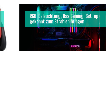
RGB-Beleuchtung: Das Gaming-Set-up
gekonnt zum Strahlen bringen