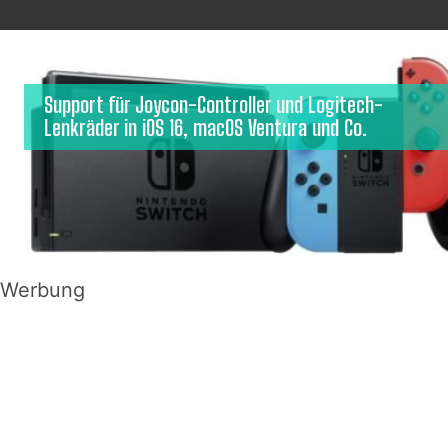
Support für Joycon-Controller und Logitech-
Lenkräder in iOS 16, macOS Ventura und Co.
Werbung