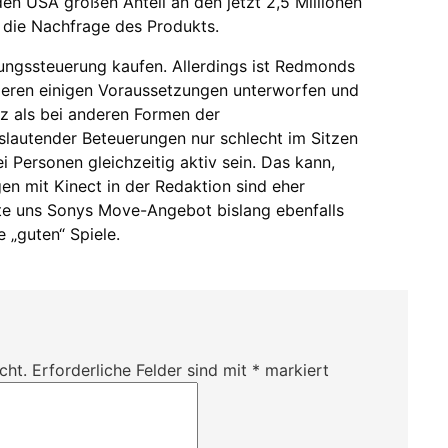
den USA großen Anteil an den jetzt 2,5 Millionen
r die Nachfrage des Produkts.
ngssteuerung kaufen. Allerdings ist Redmonds
ieren einigen Voraussetzungen unterworfen und
tz als bei anderen Formen der
lautender Beteuerungen nur schlecht im Sitzen
 Personen gleichzeitig aktiv sein. Das kann,
en mit Kinect in der Redaktion sind eher
te uns Sonys Move-Angebot bislang ebenfalls
e „guten“ Spiele.
cht.
Erforderliche Felder sind mit
*
markiert