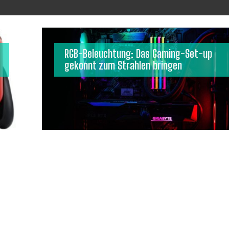
RGB-Beleuchtung: Das Gaming-Set-up
gekonnt zum Strahlen bringen