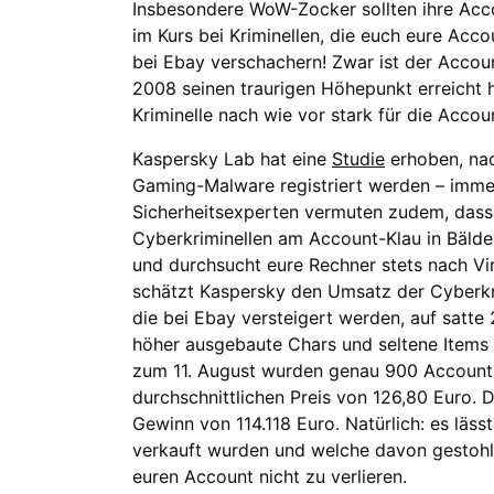
Insbesondere WoW-Zocker sollten ihre Acco
im Kurs bei Kriminellen, die euch eure Ac
bei Ebay verschachern! Zwar ist der Accou
2008 seinen traurigen Höhepunkt erreicht h
Kriminelle nach wie vor stark für die Accou
Kaspersky Lab hat eine
Studie
erhoben, nac
Gaming-Malware registriert werden – immer
Sicherheitsexperten vermuten zudem, dass 
Cyberkriminellen am Account-Klau in Bälde 
und durchsucht eure Rechner stets nach Vi
schätzt Kaspersky den Umsatz der Cyberkr
die bei Ebay versteigert werden, auf satte
höher ausgebaute Chars und seltene Items na
zum 11. August wurden genau 900 Accounts
durchschnittlichen Preis von 126,80 Euro. 
Gewinn von 114.118 Euro. Natürlich: es läss
verkauft wurden und welche davon gestohle
euren Account nicht zu verlieren.