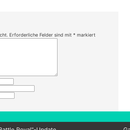
cht.
Erforderliche Felder sind mit
*
markiert
attle Royal"-Update
Ga